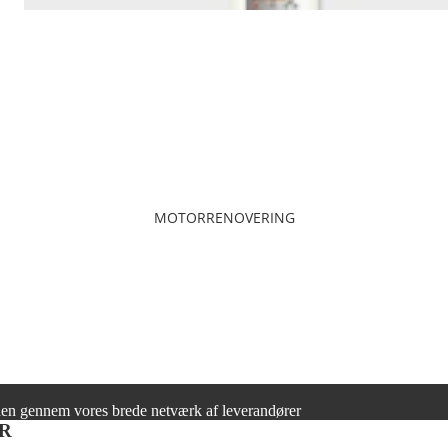
MOTORRENOVERING
r den gennem vores brede netværk af leverandører
R