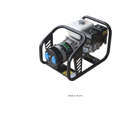
BRUNO
4,5 KVA / 3,6 KW BENZINGENERATOR
Honda GX270
LAMPO G5000HMP