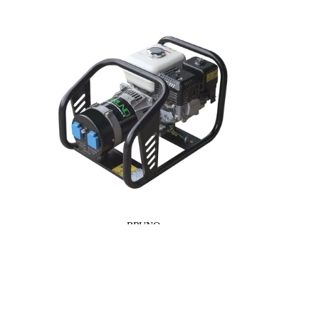
BRUNO
7,2 KVA / 5,8 KW BENZINGENERATOR
Honda GX390
øbskurven
LAMPO G7000HMPE