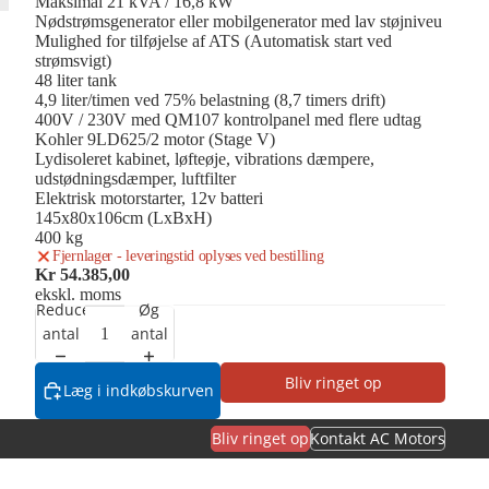
Maksimal 21 kVA / 16,8 kW
Nødstrømsgenerator eller mobilgenerator med lav støjniveu
Mulighed for tilføjelse af ATS (Automatisk start ved
strømsvigt)
48 liter tank
4,9 liter/timen ved 75% belastning (8,7 timers drift)
400V / 230V med QM107 kontrolpanel med flere udtag
Kohler 9LD625/2 motor (Stage V)
Lydisoleret kabinet, løfteøje, vibrations dæmpere,
udstødningsdæmper, luftfilter
Elektrisk motorstarter, 12v batteri
145x80x106cm (LxBxH)
400 kg
Fjernlager - leveringstid oplyses ved bestilling
Kr 54.385,00
ekskl. moms
Reducer
Øg
antal
antal
Bliv ringet op
Læg i indkøbskurven
Bliv ringet op
Kontakt AC Motors