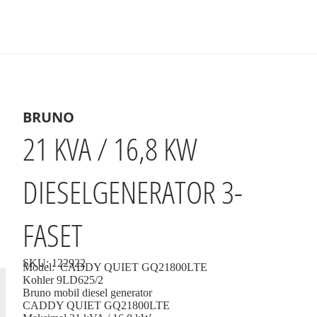
BRUNO
21 KVA / 16,8 KW
DIESELGENERATOR 3-
FASET
SKU:
122922
Model:
CADDY QUIET GQ21800LTE
Kohler 9LD625/2
Bruno mobil diesel generator
CADDY QUIET GQ21800LTE