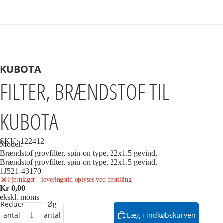
KUBOTA
FILTER, BRÆNDSTOF TIL
KUBOTA
SKU:
122412
Model:
Brændstof grovfilter, spin-on type, 22x1.5 gevind,
Brændstof grovfilter, spin-on type, 22x1.5 gevind,
1J521-43170
Fjernlager - leveringstid oplyses ved bestilling
Kr 0,00
ekskl. moms
Reducer
Øg
antal
antal
Læg i indkøbskurven