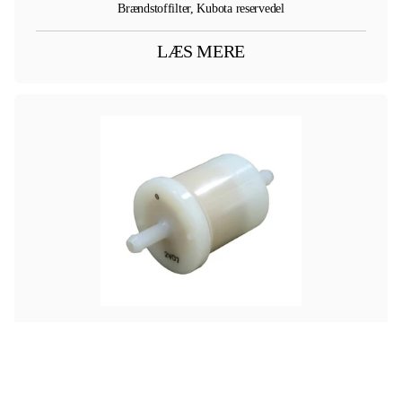
Brændstoffilter, Kubota reservedel
LÆS MERE
KUBOTA
BRÆNDSTOFFILTER TIL KUBOTA
Kr 0,00
Slangefilter
ekskl. moms