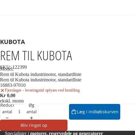
KUBOTA
REM TIL KUBOTA
SKU:
122399
Model:
Rem til Kubota industrimotor, standardliste
Rem til Kubota industrimotor, standardliste
16883-97010
Fjernlager - leveringstid oplyses ved bestilling
Kr 0,00
ekskl. moms
Reducer
Øg
antal
antal
Læg i indkøbskurven
Bliv ringet op
Specialister i
motorer, reservedele og generatorer