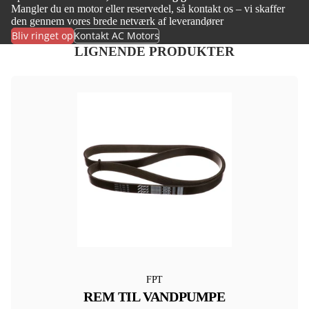
Mangler du en motor eller reservedel, så kontakt os – vi skaffer
den gennem vores brede netværk af leverandører
Bliv ringet op
Kontakt AC Motors
LIGNENDE PRODUKTER
FPT
REM TIL VANDPUMPE