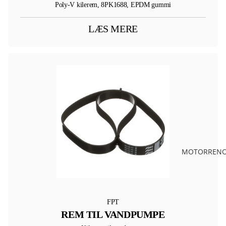
Poly-V kilerem, 8PK1688, EPDM gummi
LÆS MERE
MOTORRENO
FPT
REM TIL VANDPUMPE