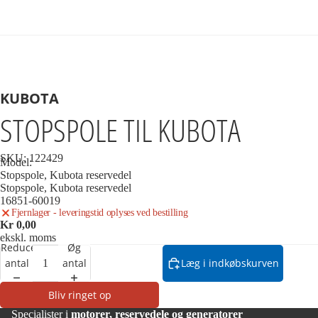
KUBOTA
STOPSPOLE TIL KUBOTA
SKU:
122429
Model:
Stopspole, Kubota reservedel
Stopspole, Kubota reservedel
16851-60019
Fjernlager - leveringstid oplyses ved bestilling
Kr 0,00
ekskl. moms
Reducer
Øg
antal
antal
Læg i indkøbskurven
Bliv ringet op
Specialister i
motorer, reservedele og generatorer