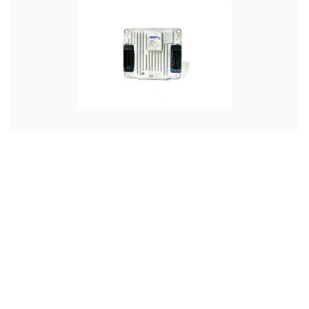
KUBOTA
KUBOTA V3307 - NY MOTORSTYRING
Kr 0,00
ekskl. moms
V3307