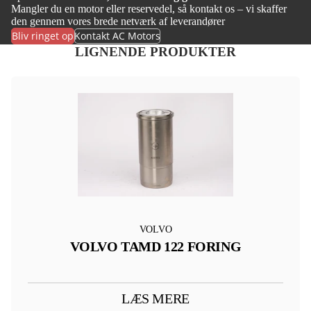
Mangler du en motor eller reservedel, så kontakt os – vi skaffer
den gennem vores brede netværk af leverandører
Bliv ringet op
Kontakt AC Motors
LIGNENDE PRODUKTER
VOLVO
VOLVO TAMD 122 FORING
LÆS MERE