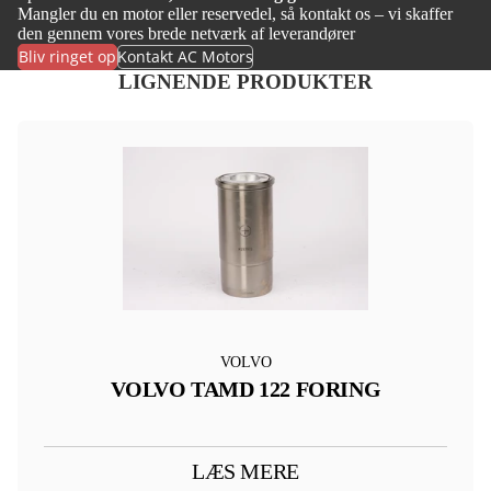
Mangler du en motor eller reservedel, så kontakt os – vi skaffer
den gennem vores brede netværk af leverandører
Bliv ringet op
Kontakt AC Motors
LIGNENDE PRODUKTER
VOLVO
VOLVO TAMD 122 FORING
LÆS MERE