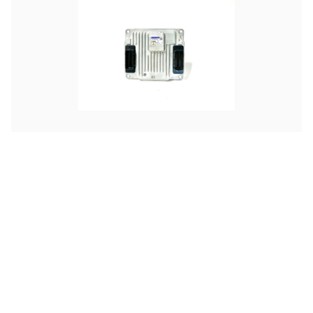
KUBOTA
KUBOTA V3307 - NY MOTORSTYRING
Kr 0,00
ekskl. moms
V3307