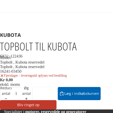
KUBOTA
TOPBOLT TIL KUBOTA
SKU:
122436
Model:
Topbolt , Kubota reservedel
Topbolt , Kubota reservedel
16241-03450
Fjernlager - leveringstid oplyses ved bestilling
Kr 0,00
ekskl. moms
Reducer
Øg
antal
antal
Læg i indkøbskurven
Bliv ringet op
Specialister i
motorer, reservedele og generatorer