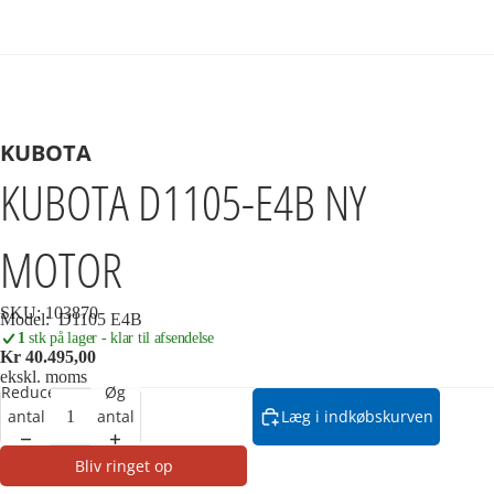
KUBOTA
KUBOTA D1105-E4B NY
MOTOR
SKU:
103870
Model:
D1105 E4B
1
stk på lager - klar til afsendelse
Kr 40.495,00
ekskl. moms
Reducer
Øg
antal
antal
Læg i indkøbskurven
Bliv ringet op