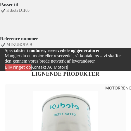
Passer til
Kubota D1105
Reference nummer
MTKUBOTA-9
Specialister i
motorer, reservedele og generatorer
Mangler du en motor eller reservedel, så kontakt os – vi skaffer
den gennem vores brede netværk af leverandører
Bliv ringet op
Kontakt AC Motors
LIGNENDE PRODUKTER
MOTORRENO